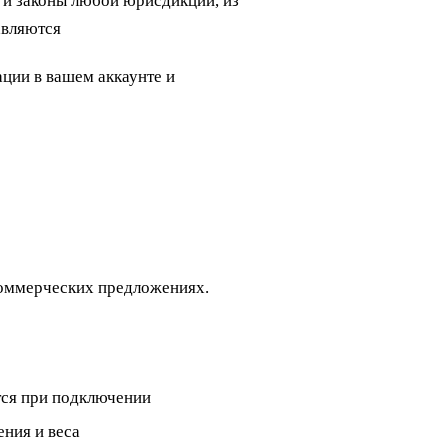
и законы любой юрисдикции, из
авляются
ции в вашем аккаунте и
коммерческих предложениях.
тся при подключении
ения и веса