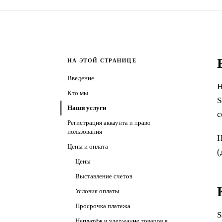
НА ЭТОЙ СТРАНИЦЕ
Введение
Н
Кто мы
S
Наши услуги
с
Регистрация аккаунта и право
пользования
Н
Цены и оплата
(
Цены
Выставление счетов
Условия оплаты
Просрочка платежа
S
Неплатёж и удержание товаров в