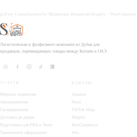
•
•
•
g
Free Consultation
No Minimums Required
Shopify · WooCommerce
Логистическая и фулфилмент-компания из Дубая для
продавцов, перемещающих товары между Китаем и ОАЭ.
УСЛУГИ
КАНАЛЫ
Морские перевозки
Amazon
Авиаперевозки
Noon
Складирование
TikTok Shop
Доставка до двери
Shopify
Подготовка для FBA и Noon
WooCommerce
Таможенное оформление
Wix