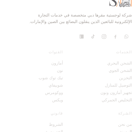
شركة لوجستية مقرها دبي متخصصة في خدمات التجارة
الإلكترونية للبائعين الذين ينقلون البضائع بين الصين والإمارات.
الخدمات
القنوات
الشحن البحري
أمازون
الشحن الجوي
نون
التخزين
تيك توك شوب
التوصيل للمنازل
شوبيفاي
تجهيز أمازون ونون
ووكومرس
التخليص الجمركي
ويكس
الشركة
قانوني
من نحن
الشروط
المدونة
الخصوصية