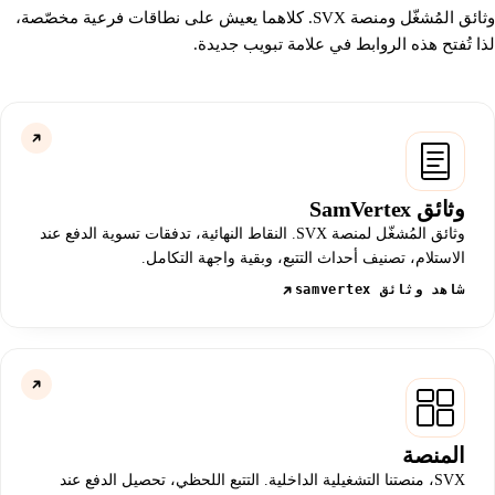
وثائق المُشغّل ومنصة SVX. كلاهما يعيش على نطاقات فرعية مخصّصة،
لذا تُفتح هذه الروابط في علامة تبويب جديدة.
وثائق SamVertex
وثائق المُشغّل لمنصة SVX. النقاط النهائية، تدفقات تسوية الدفع عند
الاستلام، تصنيف أحداث التتبع، وبقية واجهة التكامل.
شاهد وثائق samvertex
المنصة
SVX، منصتنا التشغيلية الداخلية. التتبع اللحظي، تحصيل الدفع عند