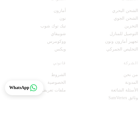
الشحن البحري
أمازون
الشحن الجوي
نون
التخزين
تيك توك شوب
التوصيل للمنازل
شوبيفاي
تجهيز أمازون ونون
ووكومرس
التخليص الجمركي
ويكس
الشركة
قانوني
من نحن
الشروط
المدونة
الخصوصية
تتبع
WhatsApp
الأسئلة الشائعة
ملفات تعريف الارتباط
وثائق SamVertex
النشرة الإخبارية
المنصة