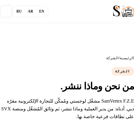
RU
AR
EN
من نحن
المدونة
الرئيسية
/
الشركة
الشركة
الخدمات
من نحن وماذا ننشر.
القنوات
SamVertex F.Z.E مشغّل لوجستي ومُمكّن للتجارة الإلكترونية مقرّه
دبي. أدناه: من يدير العملية وماذا ننشر، ثم وثائق المُشغّل ومنصة SVX
على نطاقات فرعية خاصة بها.
تسجيل الدخول