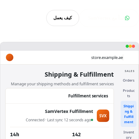
ابدأ مع SamVertex
كيف يعمل
store.example.ae
wix
SALES
Shipping & Fulfillment
Orders
Manage your shipping methods and fulfillment services
Produc
Fulfillment services
ts
Shippi
SamVertex Fulfillment
ng &
SVX
Fulfill
Connected · Last sync 12 seconds ago
ment
Invent
14h
142
ory