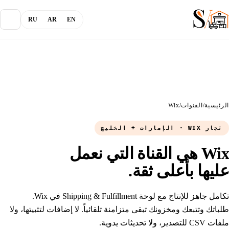
RU
AR
EN
من نحن
المدونة
الرئيسية
/
القنوات
/
Wix
تجار WIX · الإمارات + الخليج
الخدمات
Wix هي القناة التي نعمل
القنوات
عليها بأعلى ثقة.
تكامل جاهز للإنتاج مع لوحة Shipping & Fulfillment في Wix.
تسجيل الدخول
طلباتك وتتبعك ومخزونك تبقى متزامنة تلقائياً. لا إضافات لتثبيتها، ولا
ملفات CSV للتصدير، ولا تحديثات يدوية.