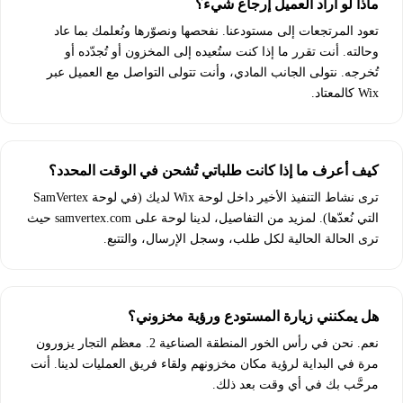
ماذا لو أراد العميل إرجاع شيء؟
تعود المرتجعات إلى مستودعنا. نفحصها ونصوّرها ونُعلمك بما عاد
وحالته. أنت تقرر ما إذا كنت ستُعيده إلى المخزون أو تُجدّده أو
تُخرجه. نتولى الجانب المادي، وأنت تتولى التواصل مع العميل عبر
Wix كالمعتاد.
كيف أعرف ما إذا كانت طلباتي تُشحن في الوقت المحدد؟
ترى نشاط التنفيذ الأخير داخل لوحة Wix لديك (في لوحة SamVertex
التي نُعدّها). لمزيد من التفاصيل، لدينا لوحة على samvertex.com حيث
ترى الحالة الحالية لكل طلب، وسجل الإرسال، والتتبع.
هل يمكنني زيارة المستودع ورؤية مخزوني؟
نعم. نحن في رأس الخور المنطقة الصناعية 2. معظم التجار يزورون
مرة في البداية لرؤية مكان مخزونهم ولقاء فريق العمليات لدينا. أنت
مرحَّب بك في أي وقت بعد ذلك.