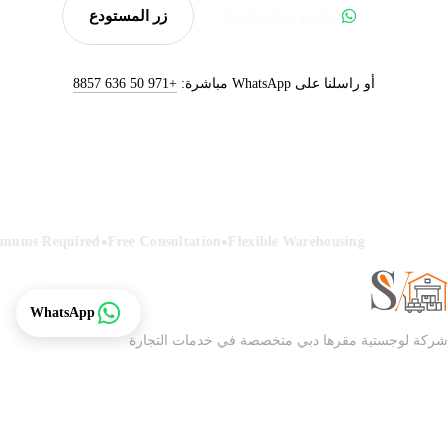
ابدأ مع SamVertex
زر المستودع
أو راسلنا على WhatsApp مباشرة:
+971 50 636 8857
•
•
nimums Required
Free Consultation
Flexible Warehousing
تتبع
WhatsApp
شركة لوجستية مقرها دبي متخصصة في خدمات التجارة
الإلكترونية للبائعين الذين ينقلون البضائع بين الصين والإمارات.