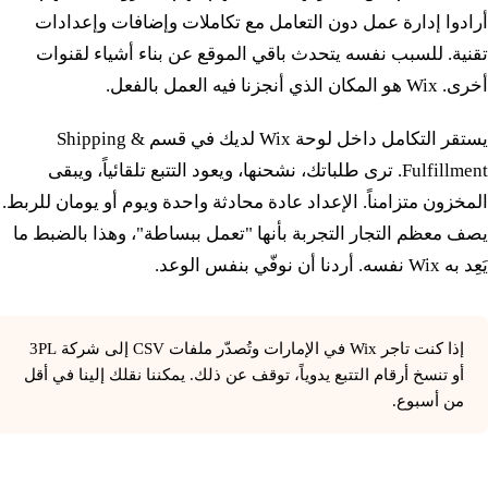
أرادوا إدارة عمل دون التعامل مع تكاملات وإضافات وإعدادات
تقنية. للسبب نفسه يتحدث باقي الموقع عن بناء أشياء لقنوات
أخرى. Wix هو المكان الذي أنجزنا فيه العمل بالفعل.
يستقر التكامل داخل لوحة Wix لديك في قسم Shipping &
Fulfillment. ترى طلباتك، نشحنها، ويعود التتبع تلقائياً، ويبقى
المخزون متزامناً. الإعداد عادة محادثة واحدة ويوم أو يومان للربط.
يصف معظم التجار التجربة بأنها "تعمل ببساطة"، وهذا بالضبط ما
يَعِد به Wix نفسه. أردنا أن نوفّي بنفس الوعد.
إذا كنت تاجر Wix في الإمارات وتُصدّر ملفات CSV إلى شركة 3PL
أو تنسخ أرقام التتبع يدوياً، توقف عن ذلك. يمكننا نقلك إلينا في أقل
من أسبوع.