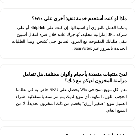
ماذا لو كنت أستخدم خدمة تنفيذ أخرى على Wix؟
يمكننا العمل بالتوازي أو استبدالها. إن كنت على ShipBob أو على
شركة 3PL إماراتية محلية، نُهاجرك عادة خلال فترة انتقال أسبوع.
تبقى طلباتك المفتوحة مع المزود السابق حتى تُشحن. وتبدأ الطلبات
الجديدة بالمرور عبر SamVertex.
لديّ منتجات متعددة بأحجام وألوان مختلفة. هل تتعامل
مزامنة المخزون لديكم مع ذلك؟
نعم. كل تنويع منتج في Wix يحصل على SKU خاص به في نظامنا.
الحجم، اللون، النكهة، أي تنويع لديك يتم مزامنته باستقلالية. شراء
العميل تنويع "صغير أزرق" يخصم من ذلك المخزون تحديداً، لا من
المنتج العام.