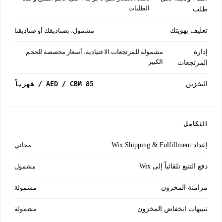
الطلبات
طلب
تغليف بهويتك
مشمول، بصناديقك أو صناديقنا
إدارة
مشمولة للمرتجعات الاعتيادية، أسعار مخصصة للحجم
الكبير
المرتجعات
التخزين
85 AED / CBM / شهرياً
التكامل
إعداد Wix Shipping & Fulfillment
مجاني
دفع التتبع تلقائياً إلى Wix
مشمول
مزامنة المخزون
مشمولة
تنبيهات انخفاض المخزون
مشمولة