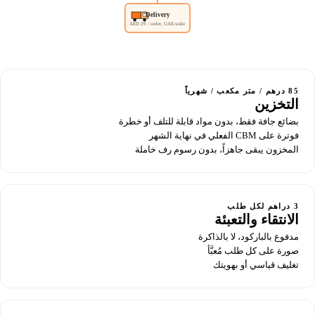
Delivery
AED 29 / order, UAE-wide
85 درهم / متر مكعب / شهرياً
التخزين
بضائع جافة فقط، بدون مواد قابلة للتلف أو خطرة
فوترة على CBM الفعلي في نهاية الشهر
المخزون يبقى جاهزاً، بدون رسوم رف خاملة
3 دراهم لكل طلب
الانتقاء والتعبئة
مدفوع بالباركود، لا بالذاكرة
صورة على كل طلب مُعبَّأ
تغليف قياسي أو بهويتك