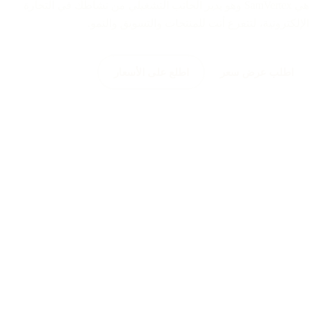
هي SamVertex وهو يدير الجانب التشغيلي من نشاطك في التجارة
الإلكترونية، لتتفرغ أنت للمنتجات والتسويق والنمو.
اطلب عرض سعر
اطلع على الأسعار