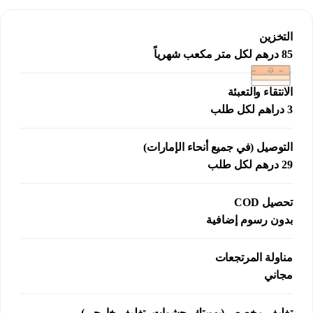
التخزين
85 درهم لكل متر مكعب شهرياً
100
AED
100
الانتقاء والتعبئة
3 دراهم لكل طلب
التوصيل (في جميع أنحاء الإمارات)
29 درهم لكل طلب
تحصيل COD
بدون رسوم إضافية
مناولة المرتجعات
مجاني
تغليف مخصص (بهويتك، حشوات، تغليف خارجي)