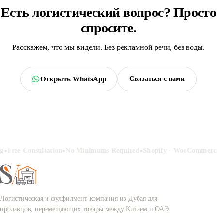
Есть логистический вопрос?
Просто
спросите.
Расскажем, что мы видели. Без рекламной речи, без воды.
Открыть WhatsApp
Связаться с нами
•
•
•
g
Free Consultation
No Minimums Required
Shopify · WooCommerce
Логистическая и фулфилмент-компания из Дубая для
продавцов, перемещающих товары между Китаем и ОАЭ.