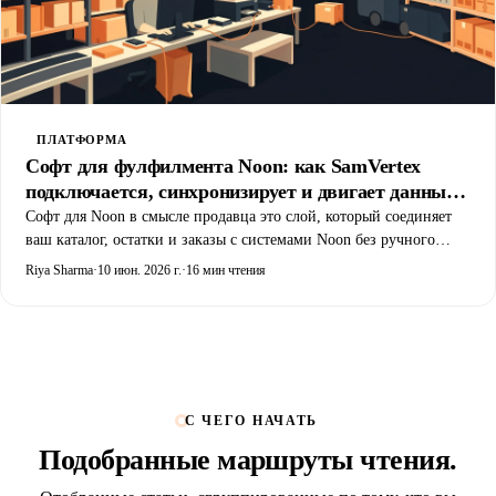
ПЛАТФОРМА
Софт для фулфилмента Noon: как SamVertex
подключается, синхронизирует и двигает данные
продавца
Софт для Noon в смысле продавца это слой, который соединяет
ваш каталог, остатки и заказы с системами Noon без ручного
перенабора. Разбираем, какие именно данные двигает платформа
Riya Sharma
·
10 июн. 2026 г.
·
16 мин чтения
SVX, в каком направлении и с какой частотой, и сколько это
стоит по канонному тарифу.
С ЧЕГО НАЧАТЬ
Подобранные
маршруты чтения
.