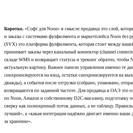
Коротко.
«Софт для Noon» в смысле продавца это слой, которы
и заказы с системами фулфилмента и маркетплейса Noon без р
(SVX) это платформа фулфилмента, которая стоит между ваше
принимает заказы через канальный коннектор (channel connecto
складе WMS и возвращает статусы и трекинг обратно, чтобы 
актуальную картину. Важнее панели управления именно те да
синхронизируются на вход, остатки синхронизируются на выхо
дважды), а события после отгрузки (собрано, упаковано, отпр
возвращаются по заданной частоте. Для продавца в ОАЭ это 
по Noon, Amazon и собственному D2C-магазину, подготовку 
сверку как полноценный поток данных, а не таблицу. Правиль
лучший», а «какая интеграция надёжно двигает именно ваши да
за хранение».