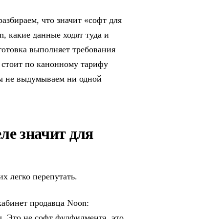
азбираем, что значит «софт для
, какие данные ходят туда и
дготовка выполняет требования
о стоит по канонному тарифу
мы не выдумываем ни одной
ле значит для
х легко перепутать.
кабинет продавца Noon:
. Это не софт фулфилмента, это