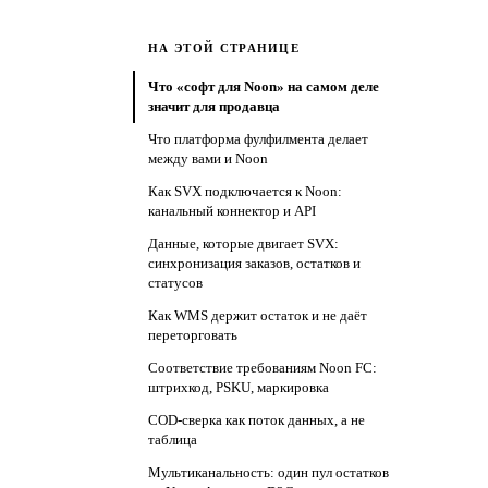
НА ЭТОЙ СТРАНИЦЕ
Что «софт для Noon» на самом деле
значит для продавца
Что платформа фулфилмента делает
между вами и Noon
Как SVX подключается к Noon:
канальный коннектор и API
Данные, которые двигает SVX:
синхронизация заказов, остатков и
статусов
Как WMS держит остаток и не даёт
переторговать
Соответствие требованиям Noon FC:
штрихкод, PSKU, маркировка
COD-сверка как поток данных, а не
таблица
Мультиканальность: один пул остатков