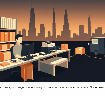
ых между продавцом и складом: заказы, остатки и возвраты в Noon син