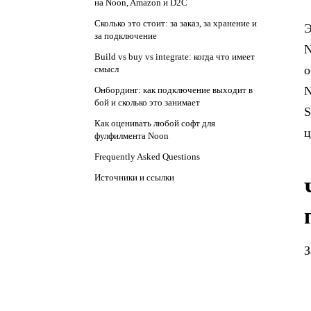
на Noon, Amazon и D2C
Сколько это стоит: за заказ, за хранение и
Э
за подключение
N
Build vs buy vs integrate: когда что имеет
о
смысл
N
Онбординг: как подключение выходит в
бой и сколько это занимает
S
Как оценивать любой софт для
ц
фулфилмента Noon
Frequently Asked Questions
Источники и ссылки
З