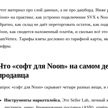
тот материал про слой данных, а не про дашборд. Ниже р
oon» на практике, как устроено подключение SVX к Noon
братно, как склад не даёт переторговать остаток, как по
oon, как сводится наложенный платёж, и сколько всё эт
amVertex. Тарифы взяты дословно из тарифной карты, 
ифры.
Что «софт для Noon» на самом де
продавца
апрос «софт для Noon» скрывает четыре разных вещи, и и
Инструменты маркетплейса.
Это Seller Lab, личный 
листинги, цены, бронирование поставки (ASN), отчёты