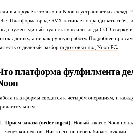
сли вы продаёте только на Noon и устраивает их склад, 
ебе. Платформа вроде SVX начинает оправдывать себя, к
огда нужен единый пул остатков или когда COD-сверку и
оток данных, а не как ручную работу. Подробнее про са
ас есть отдельный разбор
подготовки под Noon FC
.
Что платформа фулфилмента дел
Noon
абота платформы сводится к четырём операциям, и кажду
рилагательным.
Приём заказа (order ingest).
Новый заказ с Noon попа
через коннектор. Никто его не перенабирает руками.