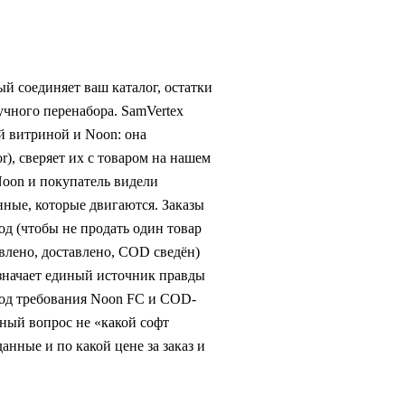
й соединяет ваш каталог, остатки
учного перенабора. SamVertex
й витриной и Noon: она
r), сверяет их с товаром на нашем
Noon и покупатель видели
нные, которые двигаются. Заказы
д (чтобы не продать один товар
авлено, доставлено, COD сведён)
означает единый источник правды
под требования Noon FC и COD-
ный вопрос не «какой софт
нные и по какой цене за заказ и