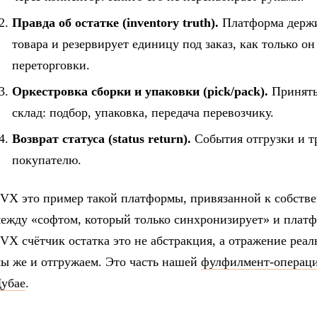
Правда об остатке (inventory truth).
Платформа держи
товара и резервирует единицу под заказ, как только он
переторговки.
Оркестровка сборки и упаковки (pick/pack).
Приняты
склад: подбор, упаковка, передача перевозчику.
Возврат статуса (status return).
События отгрузки и тр
покупателю.
VX это пример такой платформы, привязанной к собств
ежду «софтом, который только синхронизирует» и платфо
VX счётчик остатка это не абстракция, а отражение реал
ы же и отгружаем. Это часть нашей
фулфилмент-операц
убае
.