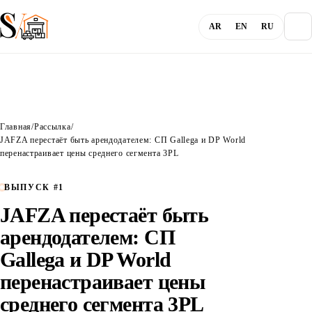
AR
EN
RU
О компании
Главная
/
Рассылка
/
Блог
JAFZA перестаёт быть арендодателем: СП Gallega и DP World
перенастраивает цены среднего сегмента 3PL
Услуги
ВЫПУСК #1
JAFZA перестаёт быть
Каналы
арендодателем: СП
Gallega и DP World
Вход
перенастраивает цены
среднего сегмента 3PL