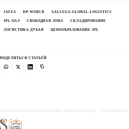
JAFZA
DP-WORLD
GALLEGA-GLOBAL-LOGISTICS
3PL-ОАЭ
СВОБОДНАЯ-ЗОНА
СКЛАДИРОВАНИЕ
ЛОГИСТИКА-ДУБАЯ
ЦЕНООБРАЗОВАНИЕ-3PL
ПОДЕЛИТЬСЯ СТАТЬЁЙ
•
•
Free Consultation
No Minimums Required
Shopify · WooCommerce ·