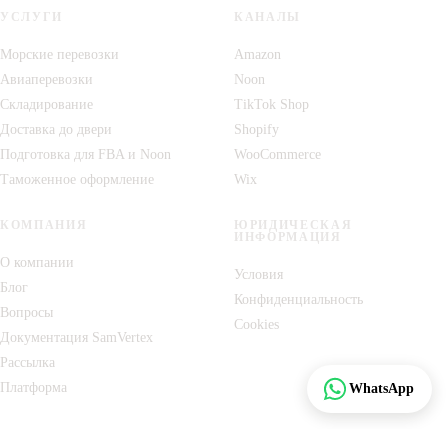
УСЛУГИ
КАНАЛЫ
Морские перевозки
Amazon
Авиаперевозки
Noon
Складирование
TikTok Shop
Доставка до двери
Shopify
Подготовка для FBA и Noon
WooCommerce
Таможенное оформление
Wix
КОМПАНИЯ
ЮРИДИЧЕСКАЯ
ИНФОРМАЦИЯ
О компании
Условия
Блог
Конфиденциальность
Вопросы
Cookies
Документация SamVertex
Рассылка
Отследить
Платформа
WhatsApp