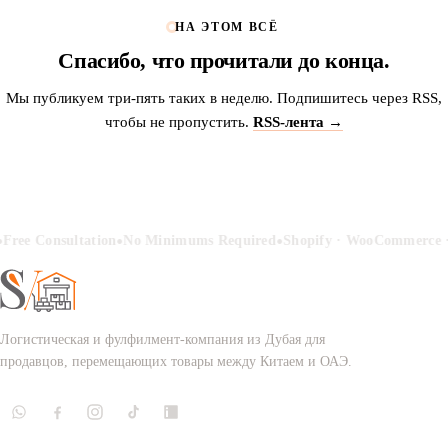
НА ЭТОМ ВСЁ
Спасибо, что прочитали до конца.
Мы публикуем три-пять таких в неделю. Подпишитесь через RSS,
чтобы не пропустить.
RSS-лента →
•
•
Free Consultation
No Minimums Required
Shopify · WooCommerce ·
Логистическая и фулфилмент-компания из Дубая для
продавцов, перемещающих товары между Китаем и ОАЭ.