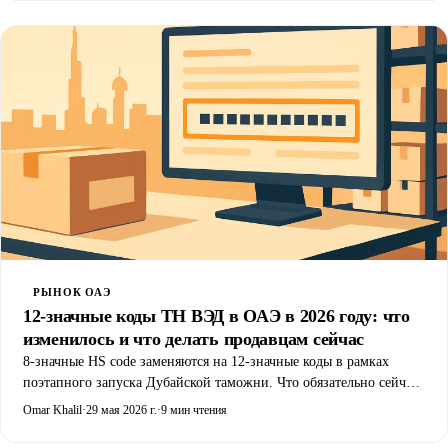
делает на таможне.
РЫНОК ОАЭ
12-значные коды ТН ВЭД в ОАЭ в 2026 году: что
изменилось и что делать продавцам сейчас
8-значные HS code заменяются на 12-значные коды в рамках
поэтапного запуска Дубайской таможни. Что обязательно сейчас,
что вступает в силу в августе 2026 года и как продавцу избежать
Omar Khalil
·
29 мая 2026 г.
·
9 мин чтения
переклассификации и доначисления пошлины задним числом.