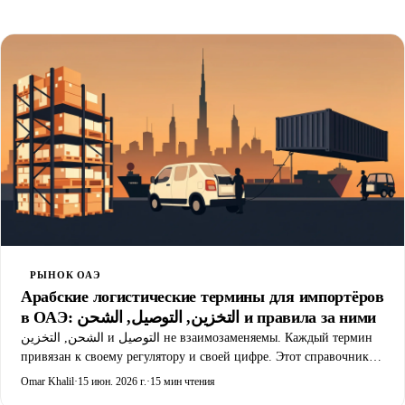
РЫНОК ОАЭ
Арабские логистические термины для импортёров
в ОАЭ: التخزين, التوصيل, الشحن и правила за ними
الشحن, التخزين и التوصيل не взаимозаменяемы. Каждый термин
привязан к своему регулятору и своей цифре. Этот справочник
сопоставляет арабское слово с пошлиной, НДС, порогом де
Omar Khalil
·
15 июн. 2026 г.
·
15 мин чтения
минимис и ловушкой, которая стоит продавцам денег.