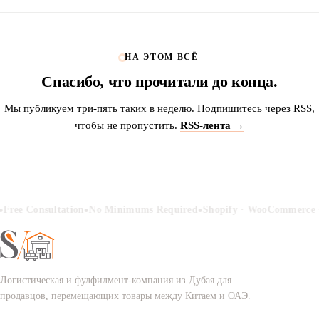
НА ЭТОМ ВСЁ
Спасибо, что прочитали до конца.
Мы публикуем три-пять таких в неделю. Подпишитесь через RSS,
чтобы не пропустить.
RSS-лента →
•
•
Free Consultation
No Minimums Required
Shopify · WooCommerce ·
Логистическая и фулфилмент-компания из Дубая для
продавцов, перемещающих товары между Китаем и ОАЭ.