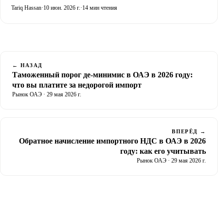
авиа. Выбор решают плотность, срочность и стоимость заказа, а
Tariq Hassan
·
10 июн. 2026 г.
·
14 мин чтения
не предпочтения. Разбираем ставки за CBM и за килограмм,
консолидацию LCL, Джебель-Али и полную себестоимость до
клиента в ОАЭ.
← НАЗАД
Таможенный порог де-минимис в ОАЭ в 2026 году:
что вы платите за недорогой импорт
Рынок ОАЭ · 29 мая 2026 г.
ВПЕРЁД →
Обратное начисление импортного НДС в ОАЭ в 2026
году: как его учитывать
Рынок ОАЭ · 29 мая 2026 г.