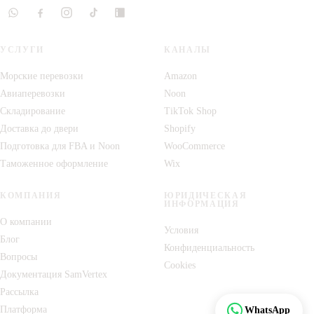
УСЛУГИ
КАНАЛЫ
Морские перевозки
Amazon
Авиаперевозки
Noon
Складирование
TikTok Shop
Доставка до двери
Shopify
Подготовка для FBA и Noon
WooCommerce
Таможенное оформление
Wix
КОМПАНИЯ
ЮРИДИЧЕСКАЯ
ИНФОРМАЦИЯ
О компании
Условия
Блог
Конфиденциальность
Вопросы
Cookies
Документация SamVertex
Рассылка
Отследить
Платформа
WhatsApp