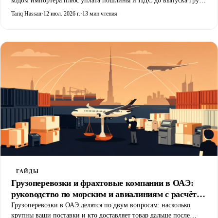
кодом импортёра плюс уплата пошлины и НДС до выпуска груза.
Настоящий вопрос не как оформить, а кто оформит и поведёт
Tariq Hassan
·
12 июл. 2026 г.
·
13 мин чтения
фрахт вокруг этого. Ответ зависит от вашего сегмента. Разбираем
восемь провайдеров и как сопоставить их с профилем вашего
груза.
ГАЙДЫ
Грузоперевозки и фрахтовые компании в ОАЭ:
руководство по морским и авиалиниям с расчётом
затрат (2026)
Грузоперевозки в ОАЭ делятся по двум вопросам: насколько
крупны ваши поставки и кто доставляет товар дальше после