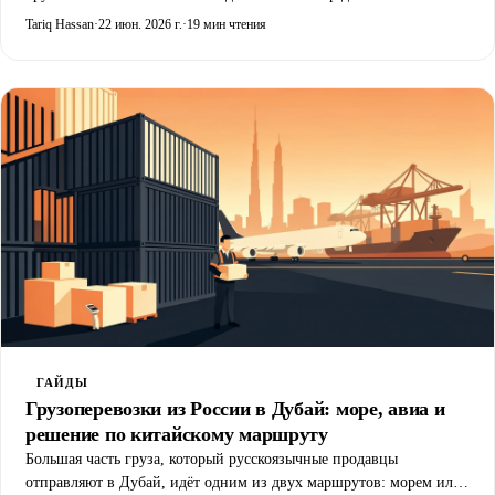
таможни в Джебель Али. Этот гайд ранжирует подрядчиков по
Tariq Hassan
·
22 июн. 2026 г.
·
19 мин чтения
сегменту, к которому каждый реально подходит, с тарифами за
CBM, транзитными сроками по линии Китай Дубай и рамкой
выбора под ваш профиль отгрузок.
ГАЙДЫ
Грузоперевозки из России в Дубай: море, авиа и
решение по китайскому маршруту
Большая часть груза, который русскоязычные продавцы
отправляют в Дубай, идёт одним из двух маршрутов: морем или