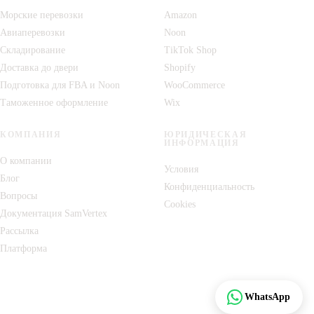
Морские перевозки
Amazon
Авиаперевозки
Noon
Складирование
TikTok Shop
Доставка до двери
Shopify
Подготовка для FBA и Noon
WooCommerce
Таможенное оформление
Wix
КОМПАНИЯ
ЮРИДИЧЕСКАЯ
ИНФОРМАЦИЯ
О компании
Условия
Блог
Конфиденциальность
Вопросы
Cookies
Документация SamVertex
Рассылка
Платформа
Отследить
WhatsApp