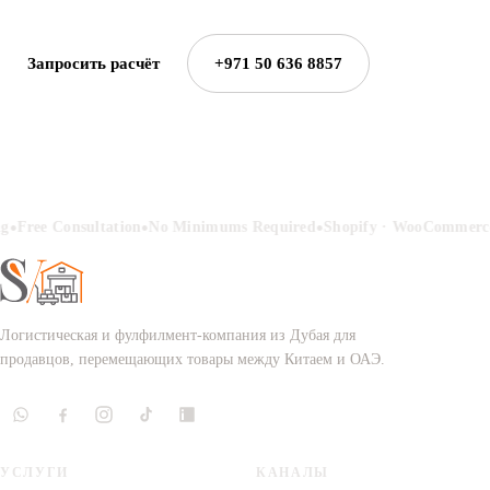
Запросить расчёт
+971 50 636 8857
•
•
•
ng
Free Consultation
No Minimums Required
Shopify · WooCommerce
Логистическая и фулфилмент-компания из Дубая для
продавцов, перемещающих товары между Китаем и ОАЭ.
УСЛУГИ
КАНАЛЫ