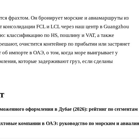
ется фрахтом. Он бронирует морские и авиамаршруты из
ёт консолидации FCL и LCL через наш центр в Guangzhou
ню: классификацию по HS, пошлину и VAT, а также
решают, очистится контейнер по прибытии или застрянет
 об импорте в ОАЭ, о том, когда море выигрывает у
рмления, которые задерживают груз, если сделаны
т
оженного оформления в Дубае (2026): рейтинг по сегментам
ахтовые компании в ОАЭ: руководство по морским и авиалин