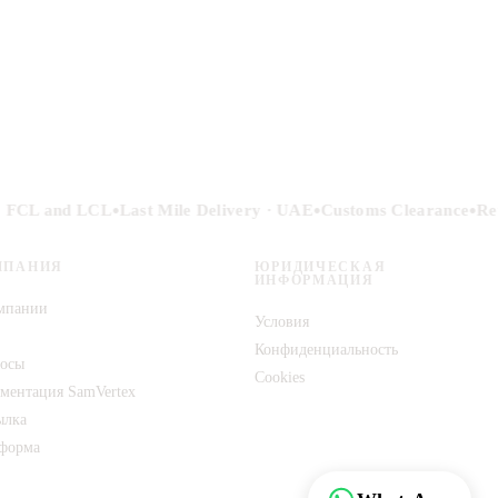
•
•
•
· FCL and LCL
Last Mile Delivery · UAE
Customs Clearance
Ret
МПАНИЯ
ЮРИДИЧЕСКАЯ
ИНФОРМАЦИЯ
мпании
Условия
Конфиденциальность
осы
Cookies
ментация SamVertex
ылка
форма