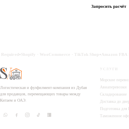
Запросить расчёт
•
•
equired
Shopify · WooCommerce · TikTok Shop
Amazon FBA P
УСЛУГИ
Морские перево
Авиаперевозки
Логистическая и фулфилмент-компания из Дубая
для продавцов, перемещающих товары между
Складирование
Китаем и ОАЭ.
Доставка до две
Подготовка для
Таможенное оф