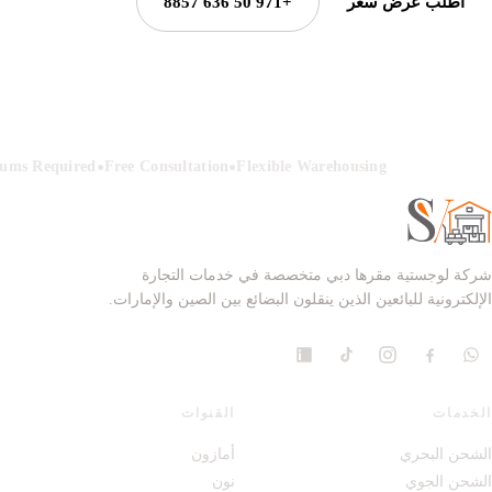
اطلب عرض سعر
+971 50 636 8857
•
•
ums Required
Free Consultation
Flexible Warehousing
شركة لوجستية مقرها دبي متخصصة في خدمات التجارة
الإلكترونية للبائعين الذين ينقلون البضائع بين الصين والإمارات.
الخدمات
القنوات
الشحن البحري
أمازون
الشحن الجوي
نون