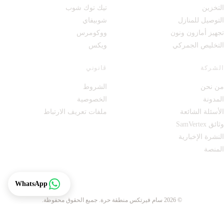
التخزين
تيك توك شوب
التوصيل للمنازل
شوبيفاي
تجهيز أمازون ونون
ووكومرس
التخليص الجمركي
ويكس
الشركة
قانوني
من نحن
الشروط
المدونة
الخصوصية
الأسئلة الشائعة
ملفات تعريف الارتباط
وثائق SamVertex
النشرة الإخبارية
المنصة
تتبع
WhatsApp
© 2026 سام فيرتكس منطقة حرة. جميع الحقوق محفوظة.
·
الإثنين إلى السبت: 10 صباحًا إلى 9 مساءً
الأحد: مغلق
الرخصة 52199، الإمارات