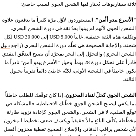
ثلاثة سيناريوهات يُختار فيها الشحن الجوي لسبب خاطئ:
"الأسرع يبدو أأمن".
المستوردون لأوّل مرّة كثيراً ما يدفعون علاوة
الشحن الجوي لأنّهم لم يبنوا بعدُ ثقة في دورة الشحن البحري.
وتكلفة هذه الثقة حقيقية، غالباً 5,000 USD إلى 30,000 USD لكل
شحنة. والإجابة الصحيحة هي تعلّم دورة الشحن البحري (راجع
دليل
الشحن البحري
) والتحوّل إلى البحر بمجرّد أن يصبح التدفّق النقدي
قادراً على تحمّل دورة 28 يوماً. وخيار "الأسرع يبدو أأمن" نادراً ما
يكون خاطئاً في الشحنة الأولى، لكنّه خاطئ دائماً تقريباً بحلول
الثالثة.
الشحن الجوي كحلّ لنفاد المخزون.
إذا كان توقّعك للطلب خاطئاً
بما يكفي ليصبح الشحن الجوي خطّتك الاحتياطية، فالمشكلة في
توقّع الطلب، لا في الشحن. والشحن الجوي كإعادة تزويد طارئة
مخطّطة يكلّف البائع مالاً حقيقياً ويكشف ضعف تخطيط المخزون
لأي شخص يراقب الدفاتر. والإصلاح الصحيح تغطية مخزون أفضل