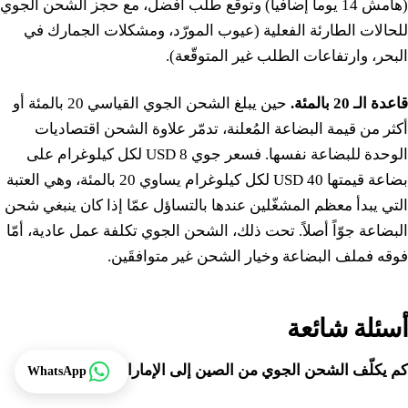
(هامش 14 يوماً إضافياً) وتوقّع طلب أفضل، مع حجز الشحن الجوي
للحالات الطارئة الفعلية (عيوب المورّد، ومشكلات الجمارك في
البحر، وارتفاعات الطلب غير المتوقّعة).
قاعدة الـ 20 بالمئة.
حين يبلغ الشحن الجوي القياسي 20 بالمئة أو
أكثر من قيمة البضاعة المُعلنة، تدمّر علاوة الشحن اقتصاديات
الوحدة للبضاعة نفسها. فسعر جوي 8 USD لكل كيلوغرام على
بضاعة قيمتها 40 USD لكل كيلوغرام يساوي 20 بالمئة، وهي العتبة
التي يبدأ معظم المشغّلين عندها بالتساؤل عمّا إذا كان ينبغي شحن
البضاعة جوّاً أصلاً. تحت ذلك، الشحن الجوي تكلفة عمل عادية، أمّا
فوقه فملف البضاعة وخيار الشحن غير متوافقَين.
أسئلة شائعة
تتبع
كم يكلّف الشحن الجوي من الصين إلى الإمارات في 2026؟
WhatsApp