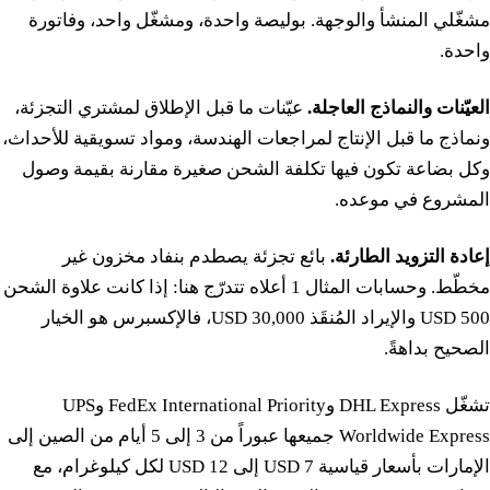
مشغّلي المنشأ والوجهة. بوليصة واحدة، ومشغّل واحد، وفاتورة
واحدة.
العيّنات والنماذج العاجلة.
عيّنات ما قبل الإطلاق لمشتري التجزئة،
ونماذج ما قبل الإنتاج لمراجعات الهندسة، ومواد تسويقية للأحداث،
وكل بضاعة تكون فيها تكلفة الشحن صغيرة مقارنة بقيمة وصول
المشروع في موعده.
إعادة التزويد الطارئة.
بائع تجزئة يصطدم بنفاد مخزون غير
مخطّط. وحسابات المثال 1 أعلاه تتدرّج هنا: إذا كانت علاوة الشحن
500 USD والإيراد المُنقَذ 30,000 USD، فالإكسبرس هو الخيار
الصحيح بداهةً.
تشغّل DHL Express وFedEx International Priority وUPS
Worldwide Express جميعها عبوراً من 3 إلى 5 أيام من الصين إلى
الإمارات بأسعار قياسية 7 USD إلى 12 USD لكل كيلوغرام، مع