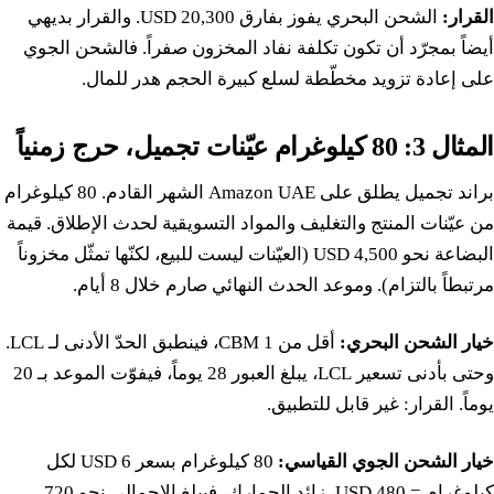
القرار:
الشحن البحري يفوز بفارق 20,300 USD. والقرار بديهي
أيضاً بمجرّد أن تكون تكلفة نفاد المخزون صفراً. فالشحن الجوي
على إعادة تزويد مخطّطة لسلع كبيرة الحجم هدر للمال.
المثال 3: 80 كيلوغرام عيّنات تجميل، حرج زمنياً
براند تجميل يطلق على Amazon UAE الشهر القادم. 80 كيلوغرام
من عيّنات المنتج والتغليف والمواد التسويقية لحدث الإطلاق. قيمة
البضاعة نحو 4,500 USD (العيّنات ليست للبيع، لكنّها تمثّل مخزوناً
مرتبطاً بالتزام). وموعد الحدث النهائي صارم خلال 8 أيام.
خيار الشحن البحري:
أقل من 1 CBM، فينطبق الحدّ الأدنى لـ LCL.
وحتى بأدنى تسعير LCL، يبلغ العبور 28 يوماً، فيفوّت الموعد بـ 20
يوماً. القرار: غير قابل للتطبيق.
خيار الشحن الجوي القياسي:
80 كيلوغرام بسعر 6 USD لكل
كيلوغرام = 480 USD، زائد الجمارك، فيبلغ الإجمالي نحو 720