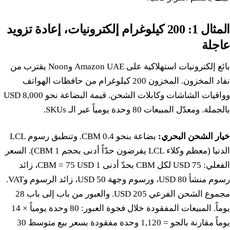
المثال 1: 200 كيلوغرام إلكترونيات، إعادة تزويد
عاجلة
بائع إلكترونيات استهلاكية على Amazon UAE وNoon يقترب من
نفاد المخزون. المخزون 200 كيلوغرام من حافظات الهواتف
وواقيات الشاشات وكابلات الشحن. قيمة البضاعة نحو 8,000 USD
بالجملة. ومعدّل المبيعات 80 وحدة يومياً عبر الـ SKUs.
خيار الشحن البحري:
بضاعة بنحو 0.4 CBM. وتنطبق رسوم LCL
الدنيا (معظم وكلاء LCL يفرضون حدّاً أدنى بحجم 1 CBM). السعر
الفعلي: 75 USD لكل CBM بحدّ أدنى 1 CBM = 75 USD، زائد
رسوم منشأ 80 USD، ورسوم وجهة 50 USD، زائد الرسوم وVAT.
مجموع الشحن الفرعي 205 USD. والعبور من باب إلى باب 28
يوماً. المبيعات المفقودة خلال فجوة العبور: 80 وحدة يومياً × 14
يوماً مقارنة بالجو = 1,120 وحدة مفقودة بسعر بيع متوسط 30