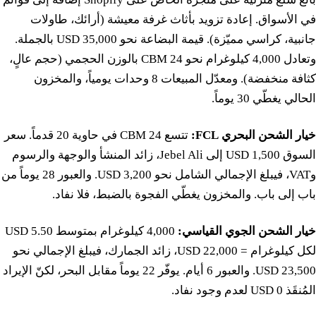
في الأسواق. إعادة تزويد بأثاث غرفة معيشة (أرائك، طاولات
جانبية، كراسي مميّزة). قيمة البضاعة نحو 35,000 USD بالجملة.
وتعادل 4,000 كيلوغرام نحو 24 CBM بالوزن الحجمي (حجم عالٍ،
كثافة منخفضة). ومعدّل المبيعات 8 وحدات يومياً، والمخزون
الحالي يغطّي 30 يوماً.
خيار الشحن البحري FCL:
تتسع 24 CBM في حاوية 20 قدماً. سعر
السوق 1,500 USD إلى Jebel Ali، زائد المنشأ والوجهة والرسوم
وVAT، فيبلغ الإجمالي الشامل نحو 3,200 USD. والعبور 28 يوماً من
باب إلى باب. والمخزون يغطّي الفجوة بالضبط، فلا نفاد.
خيار الشحن الجوي القياسي:
4,000 كيلوغرام بمتوسط 5.50 USD
لكل كيلوغرام = 22,000 USD، زائد الجمارك، فيبلغ الإجمالي نحو
23,500 USD. والعبور 6 أيام. يوفّر 22 يوماً مقابل البحر، لكنّ الإيراد
المُنقَذ 0 USD لعدم وجود نفاد.