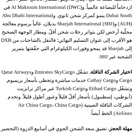
ازدحاماً للبضاعة عالمياً. وAl Maktoum International (DWC) في
Dubai South ينمو كمركز شحن ثانوي. وAbu Dhabi International
(AUH) وSharjah International (SHJ) بديلان، غالباً برسوم معالجة
محلّية أرخص لكن بتواتر رحلات شحن أقلّ. ومطار الوجهة الصحيح
هو الأقرب إلى عنوان التسليم النهائي؛ فالنقل بالشاحنات من DXB
إلى Sharjah قد يمحو وفورات الكيلوغرام التي حقّقتها بتمرير
الشحنة عبر SHJ.
اختيار الشركة الناقلة.
تشغّل Emirates SkyCargo وQatar Airways
Cargo وCathay Cargo خدمات مباشرة وتحظى بأسعار بريميوم.
وتشغّل Etihad Cargo وTurkish Cargo عبر مراكز ترانزيت
(أبوظبي، إسطنبول) بأسعار أقلّ قليلاً وعبور أطول قليلاً. وتخدم
الشركات الناقلة الصينية (Air China Cargo، China Cargo
Airlines) الخط أيضاً.
مهلة الحجز.
تضيق سعة الشحن الجوي في أسابيع الذروة (التحضير