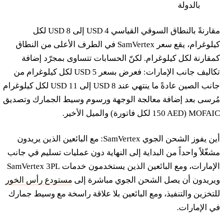
بالدولة
مقارنةً بالنطاق السوقي القياسي 4 USD إلى 8 USD لكل
كيلوغرام، يقع سعر SamVertex في الطرف الأعلى من النطاق
كمقارنة لكل كيلوغرام. لكنّ الحسابات تتساوى بمجرّد إضافة
تكاليف جانب الإمارات: فعرض بسعر 5 USD لكل كيلوغرام من
جانب الصين عادةً ما ينتهي عند 8 USD إلى 11 USD لكل كيلوغرام
مُرسى بعد إضافة معالجة الوجهة ورسوم وسيط الجمارك وتصديق
MOFAIC (150 AED لكل فاتورة) والميل الأخير.
أين يفوز الشحن الجوي SamVertex: مع البائعين الذين يريدون
مشغّلاً واحداً من البداية إلى النهاية دون عمليات تسليم في جانب
الإمارات، ومع البائعين الذين يستخدمون خدمات SamVertex 3PL
ويريدون أن يصل الشحن الجوي مباشرة إلى
مستودع رأس الخور
للتخزين والتنفيذ، ومع البائعين بلا علاقة راسخة مع وسيط جمارك
في الإمارات.