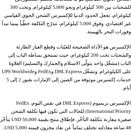
للشحنات بين 300 كيلوغرام ونحو 5,000 كيلوغرام. وتحت 300
كيلوغرام، تجعل الحدود الدنيا للإكسبرس الشحن الجوي القياسي
غير اقتصادي. وفوق 5,000 كيلوغرام، تتدرّج التكلفة خطّياً بينما تبدأ
وفورات البحر بالهيمنة.
الإكسبرس هو الأداة الصحيحة للعيّنات وقطع الغيار الطارئة
والشحنات تحت 200 كيلوغرام، حيث تستحق بساطة الباب إلى
الباب (مشغّل واحد يتولّى الاستلام والجمارك والتسليم) العلاوةَ
على الكيلوغرام. وتشغّل DHL Express وFedEx وUPS Worldwide
خدمات إكسبرس موثوقة من الصين إلى الإمارات بعبور 2 إلى 5
أيام.
الإكسبرس بريميوم (DHL Express في نفس اليوم، FedEx
International Priority) للحالات التي تكون فيها تكلفة الشحن
صغيرة مقارنة بتكلفة التأخّر. فإطلاق منتج بقيمة 50,000 USD يتأخّر
48 ساعة معادلته تختلف تماماً عن نفاد مخزون قيمته 5,000 USD.