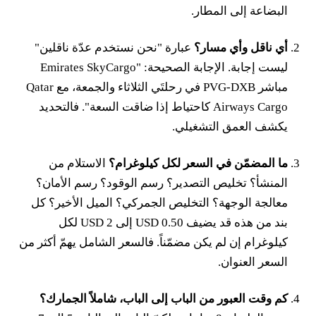
البضاعة إلى المطار.
أي ناقل وأي مسار؟
عبارة "نحن نستخدم عدّة ناقلين"
ليست إجابة. الإجابة الصحيحة: "Emirates SkyCargo
مباشر PVG-DXB في رحلتَي الثلاثاء والجمعة، مع Qatar
Airways Cargo كاحتياط إذا ضاقت السعة". فالتحديد
يكشف العمق التشغيلي.
ما المضمّن في السعر لكل كيلوغرام؟
الاستلام من
المنشأ؟ تخليص التصدير؟ رسم الوقود؟ رسم الأمان؟
معالجة الوجهة؟ التخليص الجمركي؟ الميل الأخير؟ كل
بند من هذه قد يضيف 0.50 USD إلى 2 USD لكل
كيلوغرام إن لم يكن مضمّناً. فالسعر الشامل يهمّ أكثر من
السعر العنوان.
كم وقت العبور من الباب إلى الباب، شاملاً الجمارك؟