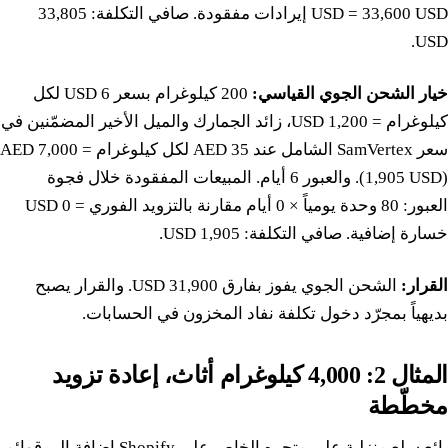
USD = 33,600 USD إيرادات مفقودة. صافي التكلفة: 33,805
USD.
خيار الشحن الجوي القياسي:
200 كيلوغرام بسعر 6 USD لكل
كيلوغرام = 1,200 USD، زائد الجمارك والميل الأخير المضمّنين في
سعر SamVertex الشامل عند 35 AED لكل كيلوغرام = 7,000 AED
(1,905 USD). والعبور 6 أيام. المبيعات المفقودة خلال فجوة
العبور: 80 وحدة يومياً × 0 أيام مقارنة بالتزويد الفوري = 0 USD
خسارة إضافية. صافي التكلفة: 1,905 USD.
القرار:
الشحن الجوي يفوز بفارق 31,900 USD. والقرار يصبح
بديهياً بمجرّد دخول تكلفة نفاد المخزون في الحسابات.
المثال 2: 4,000 كيلوغرام أثاث، إعادة تزويد
مخطّطة
بائع سلع منزلية على متجره الخاص على Shopify إضافة إلى قوائم