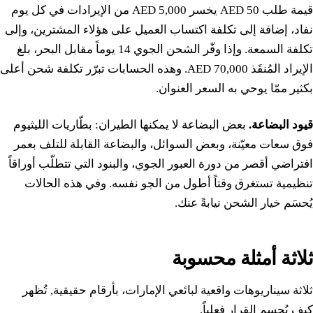
قيمة طلب 50 AED يخسر 5,000 AED من الإيرادات في كل يوم
نفاد، إضافة إلى تكلفة اكتساب العميل على هؤلاء المشترين، وإلى
تكلفة السمعة. وإذا وفّر الشحن الجوي 14 يوماً مقابل البحر، بلغ
الإيراد المُنقَذ 70,000 AED. وهذه الحسابات تبرّر تكلفة شحن أعلى
بكثير ممّا يوحي به السعر العنوان.
قيود البضاعة.
بعض البضاعة لا يمكنها الطيران: بطّاريات الليثيوم
فوق سعات معيّنة، وبعض السوائل، والبضاعة القابلة للتلف بعمر
افتراضي أقصر من دورة العبور الجوي، والبنود التي تتطلّب أوراقاً
تنظيمية تستغرق وقتاً أطول من الجو نفسه. وفي هذه الحالات
يُحسَم خيار الشحن نيابةً عنك.
ثلاثة أمثلة محسوبة
ثلاثة سيناريوهات واقعية لبائعي الإمارات، بأرقام حقيقية, تُظهر
كيف يُحسم القرار فعلياً.