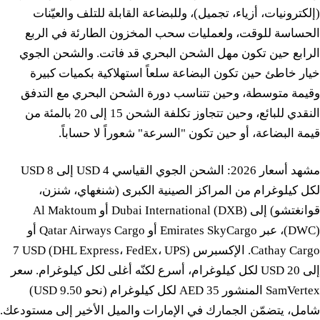
(إلكترونيات، أزياء، تجميل)، وللبضاعة القابلة للتلف والعيّنات
الحساسة للوقت، ولعمليات سحب المخزون الطارئة في الربع
الرابع حين تكون مهل الشحن البحري قد فاتت. والشحن الجوي
خيار خاطئ حين تكون البضاعة سلعاً استهلاكية بكميات كبيرة
وقيمة متوسطة، وحين تتناسب دورة الشحن البحري مع التدفق
النقدي للبائع، وحين تتجاوز تكلفة الشحن 15 إلى 20 بالمئة من
قيمة البضاعة، أو حين تكون "السرعة" شعوراً لا حساباً.
مشهد أسعار 2026: الشحن الجوي القياسي 4 USD إلى 8 USD
لكل كيلوغرام من المراكز الصينية الكبرى (شنغهاي، شنزن،
قوانغتشو) إلى Dubai International (DXB) أو Al Maktoum
(DWC)، عبر Emirates SkyCargo أو Qatar Airways Cargo أو
Cathay Cargo. الإكسبرس (DHL Express، FedEx، UPS) 7 USD
إلى 20 USD لكل كيلوغرام، أسرع لكنّه أغلى لكل كيلوغرام. سعر
SamVertex المنشور 35 AED لكل كيلوغرام (نحو 9.50 USD)
شامل، يتضمّن الجمارك في الإمارات والميل الأخير إلى مستودعك.