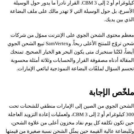
كيلوغرام أو 2 إلى 3 CBM. القرار نادراً ما يدور حول الوسيلة
الأسرع، بل حول الوسيلة التي لا تهدر مالك على ملف البضاعة
الذي بين يديك.
معظم محتوى الشحن الجوي على الإنترنت مموّل من شركات
شحن تروّج للمنتج الأعلى ربحاً. وSamVertex تبيع الشحن الجوي
أيضاً، لكنّنا سنخبرك متى يكون البحر هو الخيار الصحيح. تمنحك
المقالة أدناه مصفوفة القرار والحسابات وثلاثة أمثلة محسوبة
تحسم السؤال لملفّات البضاعة النموذجية لبائعي الإمارات.
ملخّص الإجابة
الشحن الجوي من الصين إلى الإمارات منطقي للشحنات تحت
300 كيلوغرام أو 2 إلى 3 CBM، ولعمليات إعادة التزويد العاجلة
حين تكون تكلفة كل يوم نفاد مخزون أعلى من علاوة الشحن،
وللبضاعة عالية القيمة حين يمثّل الشحن نسبة صغيرة من قيمتها