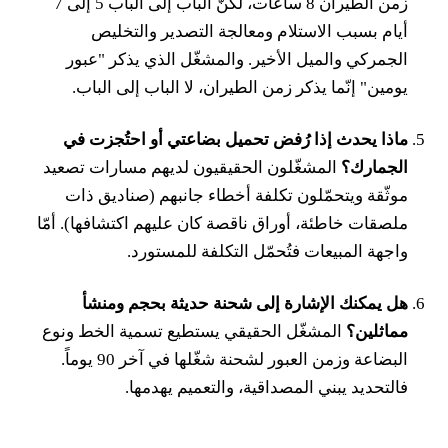
زمن الطيران 8 ساعات، لكنّ الباب إلى الباب 5 إلى 7
أيام بسبب الاستلام ومعالجة التصدير والتخليص
الجمركي والميل الأخير. والمشغّل الذي يذكر "عبور
يومين" إنّما يذكر زمن الطيران، لا الباب إلى الباب.
ماذا يحدث إذا رُفض تحميل بضاعتي أو احتُجزت في
الجمارك؟
المشغّلون الحقيقيون لديهم مسارات تصعيد
موثّقة ويتحمّلون تكلفة أخطاء جانبهم (صناديق ذات
ملصقات خاطئة، أوراق ناقصة كان عليهم اكتشافها). أمّا
واجهة المبيعات فتُحمّل التكلفة للمستورد.
هل يمكنك الإشارة إلى شحنة حديثة بحجم ومنشأ
مماثلين؟
المشغّل الحقيقي يستطيع تسمية الخط ونوع
البضاعة وزمن العبور لشحنة شغّلها في آخر 90 يوماً.
فالتحديد يبني المصداقية، والتعميم يهدمها.