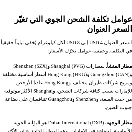
عوامل تكلفة الشحن الجوي التي تغيّر
السعر العنوان
السعر العنوان 4 USD إلى 8 USD لكل كيلوغرام يُخفي تبايناً حقيقياً
في التكلفة. وخمسة عوامل تحرّك الأسعار:
مطار المنشأ.
لمطارات Shanghai (PVG) وShenzhen (SZX)
وGuangzhou (CAN) وHong Kong (HKG) أسعار أساسية مختلفة
ومزيج شركات طيران مختلف. وHong Kong عادةً الأرخص
للإمارات بسبب كثافة شركات الشحن، وShanghai الأكثر موثوقية
من حيث السعة، وShenzhen وGuangzhou تتنافسان على بضاعة
جنوب الصين.
مطار الوجهة.
Dubai International (DXB) هو البوّابة الجوية
الأساسية للبضاعة في الإمارات، وهو المطار الحادي عشر الأكثر