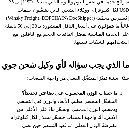
شرائح خدمة في نفس اليوم واليوم التالي عند 15 USD إلى 25
USD لكل كيلوغرام. ووكلاء الشحن الذين يشغّلون خدمات
إكسبرس مجمّعة (Winsky Freight، DDPCHAIN، DocShipper)
غالباً ما يتفوّقون على أسعار الناقل المنشورة بـ 30 إلى 50 بالمئة
على الخدمة القياسية بفضل اتفاقيات الحجم مع الناقلين، مع
استخدامهم الشبكات نفسها.
ما الذي يجب سؤاله لأي وكيل شحن جوي
ستّة أسئلة تميّز المشغّل الفعلي من واجهة المبيعات:
ما حساب الوزن المحسوب على بضاعتي تحديداً؟
المشغّل الحقيقي يطلب الأبعاد والوزن قبل التسعير،
ويحسب الوزن الحجمي، ويسعّر بناءً على الأعلى بين
الاثنين. أمّا واجهة المبيعات فتسعّر بمعدّل لكل كيلوغرام
مفترضةً الوزن الفعلي، ثم تُعيد التسعير حين تصل